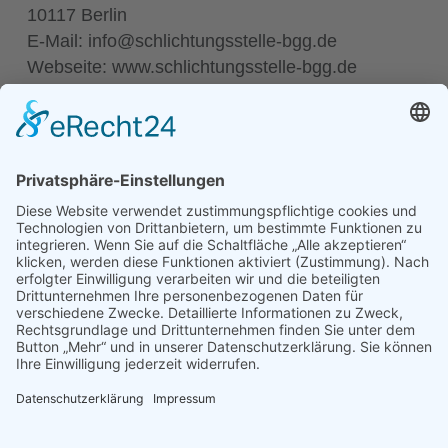
10117 Berlin
E-Mail: info@schlichtungsstelle-bgg.de
Webseite: www.schlichtungsstelle-bgg.de
YACHTCHARTER
EXCLUSIVE
YACHTSERVICE
WINTERLAGER
SEGELMACHER
YACHTHANDEL